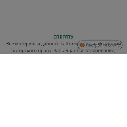
СПБГЛТУ
Все материалы данного сайта являются объектами
🍪 Настройки cookie
авторского права. Запрещается копирование,
распространение (в том числе путем копирования
на другие сайты и ресурсы в Интернете) или любое
иное использование информации и объектов без
предварительного согласия правообладателя.
СТРУКТУРА
Проректор по стратегическому развитию
Отдел разработки информационных систем и
системного администрирования
Отдел слаботочных систем и ремонта техники