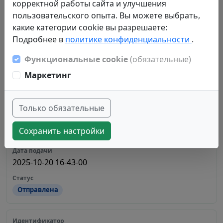
корректной работы сайта и улучшения
молодежной политике
пользовательского опыта. Вы можете выбрать,
какие категории cookie вы разрешаете:
2025-12-02 10-26-25
Подробнее в
политике конфиденциальности
.
Функциональные cookie
(обязательные)
Отправлена
Маркетинг
fb761479-d2c9-427b-9bbb-08de0fde95ef
Только обязательные
Сохранить настройки
Институт леса и природопользования
2025-10-20 16-43-00
Отправлена