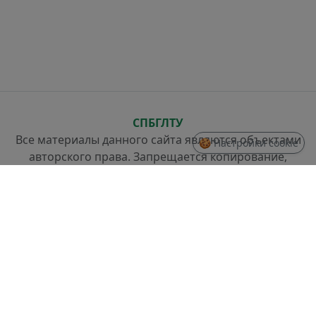
СПБГЛТУ
Все материалы данного сайта являются объектами
🍪 Настройки cookie
авторского права. Запрещается копирование,
распространение (в том числе путем копирования
на другие сайты и ресурсы в Интернете) или любое
иное использование информации и объектов без
предварительного согласия правообладателя.
СТРУКТУРА
Проректор по стратегическому развитию
Отдел разработки информационных систем и
системного администрирования