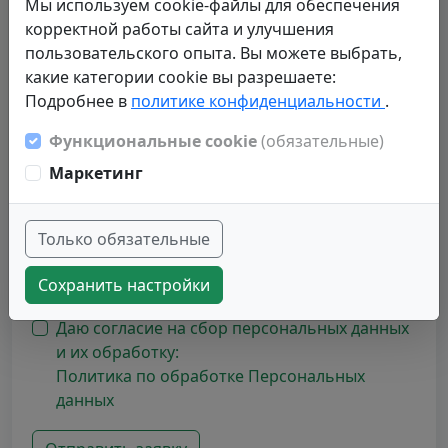
Мы используем cookie-файлы для обеспечения
корректной работы сайта и улучшения
Укажите требуемую информацию
пользовательского опыта. Вы можете выбрать,
какие категории cookie вы разрешаете:
Назначение (для каких целей будет
Подробнее в
политике конфиденциальности
.
использоваться система):
Функциональные cookie
(обязательные)
Маркетинг
С регламентом взаимодействия
подразделений СПбГЛТУ при обращении в
службу технической поддержки
Только обязательные
ознакомлен(а):
Сохранить настройки
Регламент
Даю согласие на сбор персональных данных
и их обработку:
Политика по обработке Персональных
данных