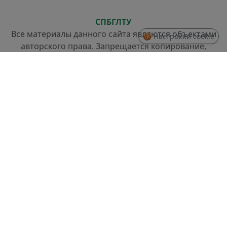
СПБГЛТУ
Все материалы данного сайта являются объектами
🍪 Настройки cookie
авторского права. Запрещается копирование,
распространение (в том числе путем копирования
на другие сайты и ресурсы в Интернете) или любое
иное использование информации и объектов без
предварительного согласия правообладателя.
СТРУКТУРА
Проректор по стратегическому развитию
Отдел разработки информационных систем и
системного администрирования
Отдел слаботочных систем и ремонта техники
ДОКУМЕНТЫ
Правила доступа и использования информации,
размещенной в доменной зоне spbftu.ru