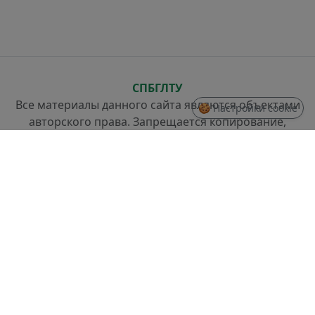
СПБГЛТУ
Все материалы данного сайта являются объектами
🍪 Настройки cookie
авторского права. Запрещается копирование,
распространение (в том числе путем копирования
на другие сайты и ресурсы в Интернете) или любое
иное использование информации и объектов без
предварительного согласия правообладателя.
СТРУКТУРА
Проректор по стратегическому развитию
Отдел разработки информационных систем и
системного администрирования
Отдел слаботочных систем и ремонта техники