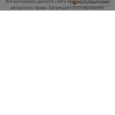
Все материалы данного сайта являются объектами
🍪 Настройки cookie
авторского права. Запрещается копирование,
распространение (в том числе путем копирования
на другие сайты и ресурсы в Интернете) или любое
иное использование информации и объектов без
предварительного согласия правообладателя.
СТРУКТУРА
Проректор по стратегическому развитию
Отдел разработки информационных систем и
системного администрирования
Отдел слаботочных систем и ремонта техники
ДОКУМЕНТЫ
Правила доступа и использования информации,
размещенной в доменной зоне spbftu.ru
Политика по обработке Персональных данных
Регламент взаимодействия подразделений