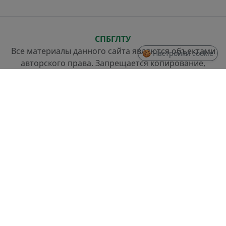
СПБГЛТУ
Все материалы данного сайта являются объектами
🍪 Настройки cookie
авторского права. Запрещается копирование,
распространение (в том числе путем копирования
на другие сайты и ресурсы в Интернете) или любое
иное использование информации и объектов без
предварительного согласия правообладателя.
СТРУКТУРА
Проректор по стратегическому развитию
Отдел разработки информационных систем и
системного администрирования
Отдел слаботочных систем и ремонта техники
ДОКУМЕНТЫ