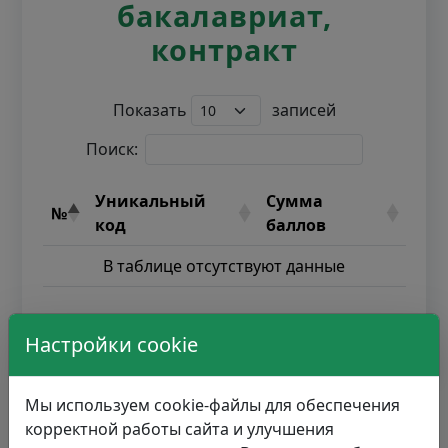
бакалавриат,
контракт
Показать
записей
Поиск:
Уникальный
Сумма
№
код
баллов
В таблице отсутствуют данные
Записи с 0 до 0 из 0 записей
Настройки cookie
Мы используем cookie-файлы для обеспечения
корректной работы сайта и улучшения