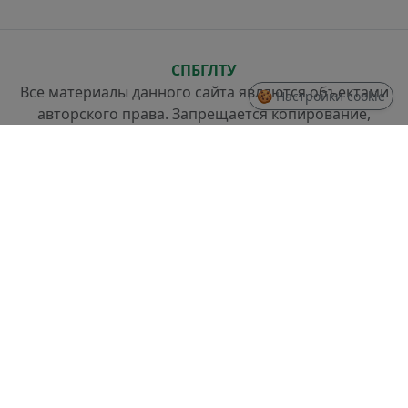
СПБГЛТУ
Все материалы данного сайта являются объектами
🍪 Настройки cookie
авторского права. Запрещается копирование,
распространение (в том числе путем копирования
на другие сайты и ресурсы в Интернете) или любое
иное использование информации и объектов без
предварительного согласия правообладателя.
СТРУКТУРА
Проректор по стратегическому развитию
Отдел разработки информационных систем и
системного администрирования
Отдел слаботочных систем и ремонта техники
ДОКУМЕНТЫ