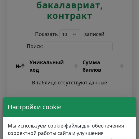
бакалавриат,
контракт
Показать
записей
Поиск:
Уникальный
Сумма
№
код
баллов
В таблице отсутствуют данные
Записи с 0 до 0 из 0 записей
Настройки cookie
Мы используем cookie-файлы для обеспечения
корректной работы сайта и улучшения