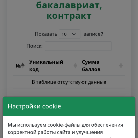
бакалавриат,
контракт
Показать
записей
Поиск:
Уникальный
Сумма
№
код
баллов
В таблице отсутствуют данные
Записи с 0 до 0 из 0 записей
Настройки cookie
Мы используем cookie-файлы для обеспечения
корректной работы сайта и улучшения