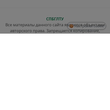
СПБГЛТУ
Все материалы данного сайта являются объектами
🍪 Настройки cookie
авторского права. Запрещается копирование,
распространение (в том числе путем копирования
на другие сайты и ресурсы в Интернете) или любое
иное использование информации и объектов без
предварительного согласия правообладателя.
СТРУКТУРА
Проректор по стратегическому развитию
Отдел разработки информационных систем и
системного администрирования
Отдел слаботочных систем и ремонта техники
ДОКУМЕНТЫ