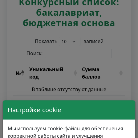
Конкурсный список:
бакалавриат,
бюджетная основа
Показать
записей
Поиск:
Уникальный
Сумма
№
код
баллов
В таблице отсутствуют данные
Настройки cookie
Записи с 0 до 0 из 0 записей
Мы используем cookie-файлы для обеспечения
корректной работы сайта и улучшения