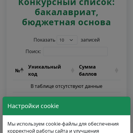
Конкурсный список:
бакалавриат,
бюджетная основа
Показать
записей
Поиск:
Уникальный
Сумма
№
код
баллов
В таблице отсутствуют данные
Настройки cookie
Записи с 0 до 0 из 0 записей
Мы используем cookie-файлы для обеспечения
корректной работы сайта и улучшения