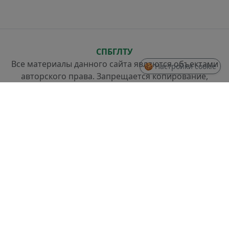
СПБГЛТУ
Все материалы данного сайта являются объектами
🍪 Настройки cookie
авторского права. Запрещается копирование,
распространение (в том числе путем копирования
на другие сайты и ресурсы в Интернете) или любое
иное использование информации и объектов без
предварительного согласия правообладателя.
СТРУКТУРА
Проректор по стратегическому развитию
Отдел разработки информационных систем и
системного администрирования
Отдел слаботочных систем и ремонта техники