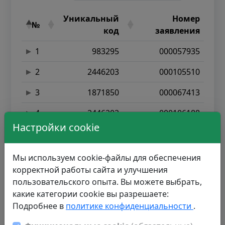
Уникальный
Номер
№
код
заявления
1
983295
000057935
2
2446203
000105510
3
1871850
000067413
4
2446202
000106188
Настройки cookie
5
2044729
000109785
6
2219467
000105868
Мы используем cookie-файлы для обеспечения
корректной работы сайта и улучшения
7
2281485
000109007
пользовательского опыта. Вы можете выбрать,
какие категории cookie вы разрешаете:
8
1944228
000106496
Подробнее в
политике конфиденциальности
.
9
2296071
000094035