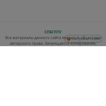
СПБГЛТУ
Все материалы данного сайта являются объектами
🍪 Настройки cookie
авторского права. Запрещается копирование,
распространение (в том числе путем копирования
на другие сайты и ресурсы в Интернете) или любое
иное использование информации и объектов без
предварительного согласия правообладателя.
СТРУКТУРА
Проректор по стратегическому развитию
Отдел разработки информационных систем и
системного администрирования
Отдел слаботочных систем и ремонта техники