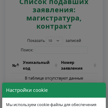
Список подавших
заявления:
магистратура,
контракт
Показать
записей
Поиск:
Уникальный
Номер
№
код
заявления
В таблице отсутствуют данные
Настройки cookie
Записи с 0 до 0 из 0 записей
Мы используем cookie-файлы для обеспечения