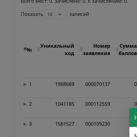
Всего мест: 0. Зачислено: 0. К зачислению: 0.
Показать
записей
Уникальный
Номер
Сумма
№
код
заявления
баллов
1
1988669
000070137
0
2
1041185
000112559
0
3
1581527
000109230
0
М