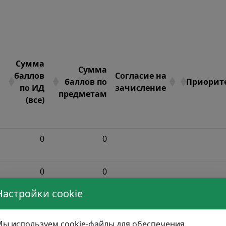
Сумма
Сумма
баллов
Согласие на
баллов по
Приорит
по ИД
зачисление
предметам
(все)
0
0
0
0
Настройки cookie
0
0
ы используем cookie-файлы для обеспечения