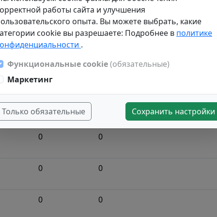
орректной работы сайта и улучшения
0
0
ользовательского опыта. Вы можете выбрать, какие
атегории cookie вы разрешаете: Подробнее в
политике
0
0
конфиденциальности
.
Функциональные cookie
(обязательные)
0
0
✓
Маркетинг
0
0
Только обязательные
Сохранить настройки
0
0
0
0
0
0