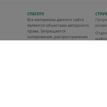
СПБГЛТУ
СТРУ
Все материалы данного сайта
Проре
являются объектами авторского
разви
права. Запрещается
Отдел
копирование, распространение
инфор
(в том числе путем копирования
систе
на другие сайты и ресурсы в
Отдел
Интернете) или любое иное
ремон
использование информации и
объектов без предварительного
согласия правообладателя.
2020 - 2026 Разработка сайт