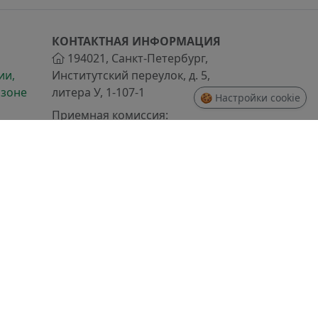
КОНТАКТНАЯ ИНФОРМАЦИЯ
194021
,
Санкт-Петербург
,
ии,
Институтский переулок, д. 5,
 зоне
литера У, 1-107-1
🍪 Настройки cookie
Приемная комиссия:
+7 (812) 217-92-97
Экспертный центр:
вия
+7 (812) 217-92-90
ри
Управление ИТ университета:
+7 (812) 217-92-08
+7 (812) 217-93-05
темного администрирования