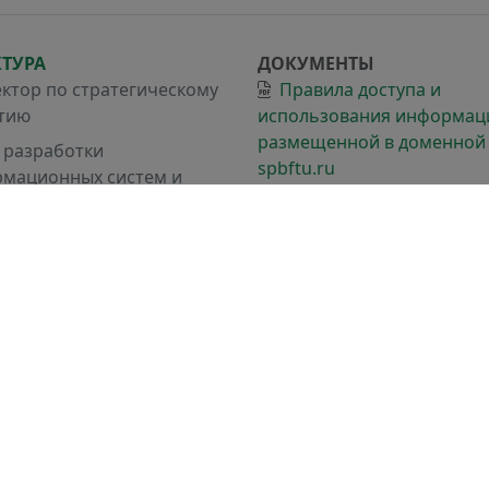
КТУРА
ДОКУМЕНТЫ
ктор по стратегическому
Правила доступа и
тию
использования информац
размещенной в доменной
 разработки
spbftu.ru
мационных систем и
много администрирования
Политика по обработке
Персональных данных
 слаботочных систем и
та техники
Регламент взаимодейст
подразделений СПбГЛТУ п
обращении в службу
технической поддержки
а:
Отдел разработки информационных систем и сис