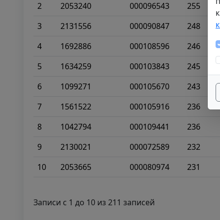
п
2
2053240
000096543
255
к
3
2131556
000090847
248
4
1692886
000108596
246
5
1634259
000103843
245
6
1099271
000105670
243
7
1561522
000105916
236
8
1042794
000109441
236
9
2130021
000072589
232
10
2053665
000080974
231
Записи с 1 до 10 из 211 записей