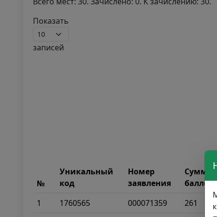
Всего мест: 30. Зачислено: 0. К зачислению: 30.
Показать
записей
Уникальный
Номер
Сумма
№
код
заявления
баллов
М
1
1760565
000071359
261
к