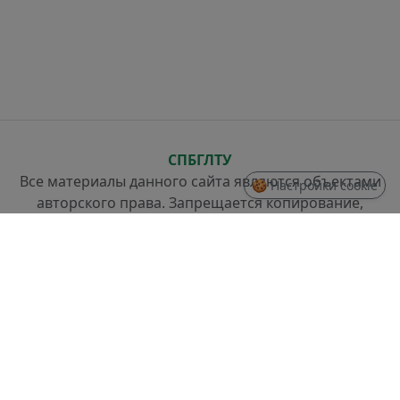
СПБГЛТУ
Все материалы данного сайта являются объектами
🍪 Настройки cookie
авторского права. Запрещается копирование,
распространение (в том числе путем копирования
на другие сайты и ресурсы в Интернете) или любое
иное использование информации и объектов без
предварительного согласия правообладателя.
СТРУКТУРА
Проректор по стратегическому развитию
Отдел разработки информационных систем и