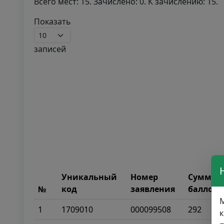
Всего мест: 15. Зачислено: 0. К зачислению: 15.
Показать
записей
Уникальный
Номер
Сумма
№
код
заявления
баллов
М
1
1709010
000099508
292
к