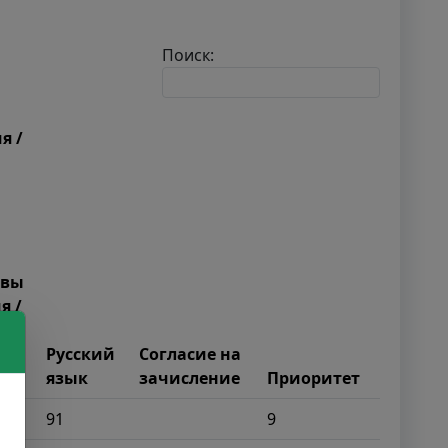
Поиск:
я /
овы
я /
Русский
Согласие на
язык
зачисление
Приоритет
91
9