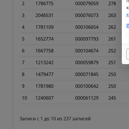
п
2
1786775
000079059
278
к
3
2046531
000076073
263
4
1781109
000106654
262
5
1652774
000097793
261
6
1667758
000104674
252
7
1213242
000059879
251
8
1479477
000071845
250
9
1781980
000100642
250
10
1240607
000061129
245
Записи с 1 до 10 из 237 записей