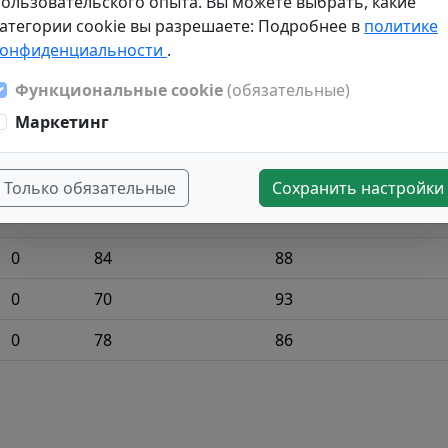
ользовательского опыта. Вы можете выбрать, какие
10
80
98
атегории cookie вы разрешаете: Подробнее в
политике
конфиденциальности
.
0
90
88
Функциональные cookie
(обязательные)
0
90
85
Маркетинг
0
86
86
10
95
61
Только обязательные
Сохранить настройки
10
74
95
0
84
88
0
70
93
0
78
86