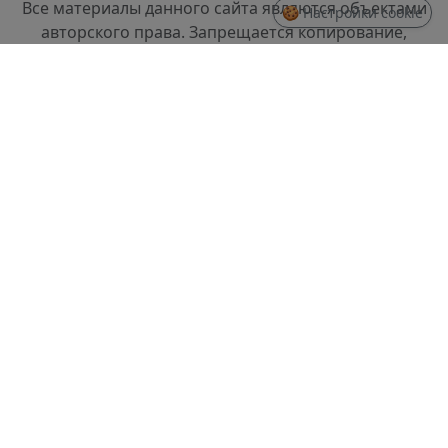
Все материалы данного сайта являются объектами
🍪 Настройки cookie
авторского права. Запрещается копирование,
распространение (в том числе путем копирования
на другие сайты и ресурсы в Интернете) или любое
иное использование информации и объектов без
предварительного согласия правообладателя.
СТРУКТУРА
Проректор по стратегическому развитию
Отдел разработки информационных систем и
системного администрирования
Отдел слаботочных систем и ремонта техники
ДОКУМЕНТЫ
Правила доступа и использования информации,
размещенной в доменной зоне spbftu.ru
Политика по обработке Персональных данных