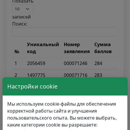
Показать
записей
Поиск:
Уникальный
Номер
Сумма
№
код
заявления
баллов
1
2056459
000071246
284
2
1497775
000071716
283
Настройки cookie
3
1117701
000106190
282
4
1720147
000111573
281
Мы используем cookie-файлы для обеспечения
корректной работы сайта и улучшения
5
1603578
000089140
271
пользовательского опыта. Вы можете выбрать,
6
955994
000105767
269
какие категории cookie вы разрешаете: