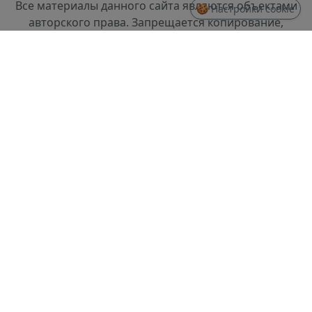
Все материалы данного сайта являются объектами
🍪 Настройки cookie
авторского права. Запрещается копирование,
распространение (в том числе путем копирования
на другие сайты и ресурсы в Интернете) или любое
иное использование информации и объектов без
предварительного согласия правообладателя.
СТРУКТУРА
Проректор по стратегическому развитию
Отдел разработки информационных систем и
системного администрирования
Отдел слаботочных систем и ремонта техники
ДОКУМЕНТЫ
Правила доступа и использования информации,
размещенной в доменной зоне spbftu.ru
Политика по обработке Персональных данных