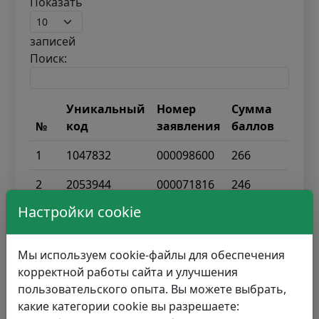
Показать
записей
Поиск:
Уникальный
Номер
Сумма
№
код
заявления
баллов
1
1047832
000098600
266
2
2053944
000071816
246
Настройки cookie
3
1362533
000080906
243
4
984454
000065131
241
Мы используем cookie-файлы для обеспечения
корректной работы сайта и улучшения
5
1440512
000064582
239
пользовательского опыта. Вы можете выбрать,
6
2194914
000093486
238
какие категории cookie вы разрешаете: