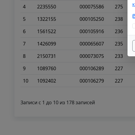
4
2235550
000075586
275
5
1322155
000105250
238
6
1561522
000105916
236
7
1426099
000065607
235
8
2150731
000073075
233
9
1089760
000106289
227
10
1092402
000106279
227
Записи с 1 до 10 из 178 записей