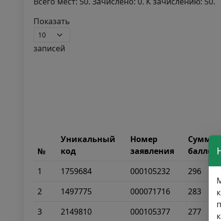
Всего мест: 50. Зачислено: 0. К зачислению: 50.
Показать
записей
Уникальный
Номер
Сумма
№
код
заявления
баллов
1
1759684
000105232
296
М
2
1497775
000071716
283
к
п
3
2149810
000105377
277
к