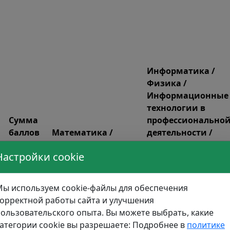
Информатика /
Физика /
Информационные
технологии в
Сумма
профессионально
баллов
Математика /
деятельности /
по ИД
Математический
Техническая
Настройки cookie
(все)
анализ
механика
10
100
95
ы используем cookie-файлы для обеспечения
0
100
85
орректной работы сайта и улучшения
ользовательского опыта. Вы можете выбрать, какие
0
90
96
атегории cookie вы разрешаете: Подробнее в
политике