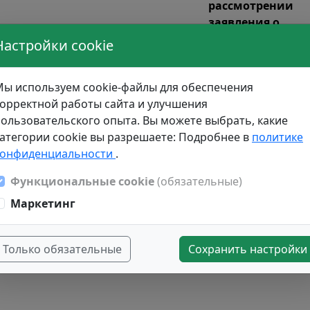
рассмотрении
заявления о
умма
приеме, о
Настройки cookie
аллов
допуске к
о ИД
Согласие на
участию в
ы используем cookie-файлы для обеспечения
се)
зачисление
Приоритет
конкурсе
орректной работы сайта и улучшения
ользовательского опыта. Вы можете выбрать, какие
атегории cookie вы разрешаете: Подробнее в
политике
конфиденциальности
.
Функциональные cookie
(обязательные)
Маркетинг
Только обязательные
Сохранить настройки