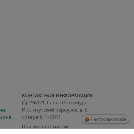
КОНТАКТНАЯ ИНФОРМАЦИЯ
194021
,
Санкт-Петербург
,
ии,
Институтский переулок, д. 5,
 зоне
литера У, 1-107-1
🍪 Настройки cookie
Приемная комиссия: