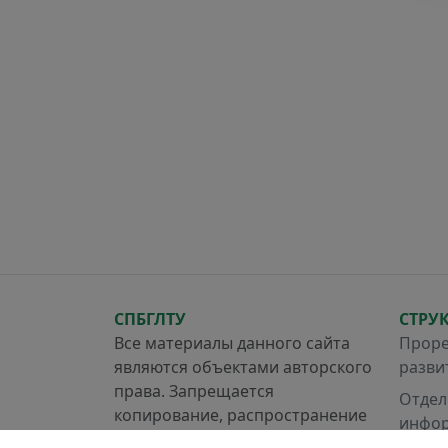
СПБГЛТУ
СТРУ
Все материалы данного сайта
Проре
являются объектами авторского
разви
права. Запрещается
Отдел
копирование, распространение
инфор
(в том числе путем копирования
систе