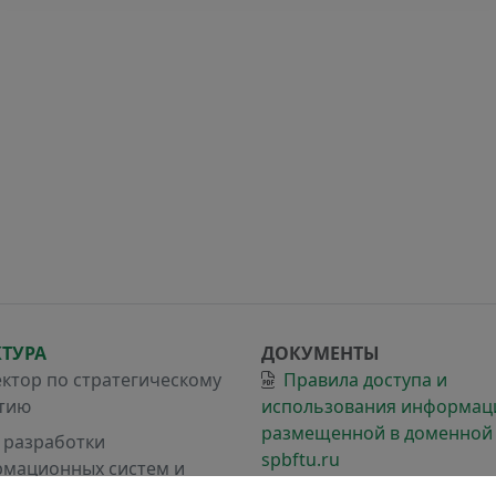
КТУРА
ДОКУМЕНТЫ
ктор по стратегическому
Правила доступа и
тию
использования информац
размещенной в доменной
 разработки
spbftu.ru
мационных систем и
много администрирования
Политика по обработке