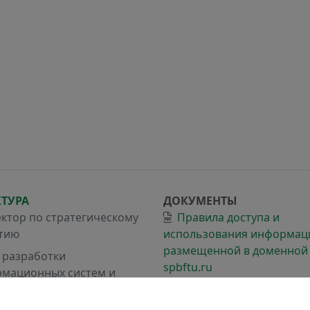
КТУРА
ДОКУМЕНТЫ
ктор по стратегическому
Правила доступа и
тию
использования информац
размещенной в доменной
 разработки
spbftu.ru
мационных систем и
много администрирования
Политика по обработке
Персональных данных