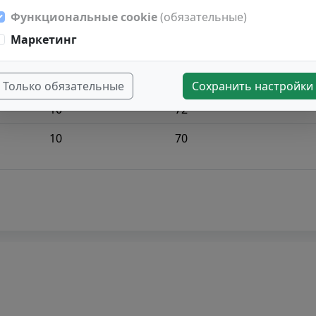
Функциональные cookie
(обязательные)
10
80
Маркетинг
10
74
0
50
Только обязательные
Сохранить настройки
10
72
10
70