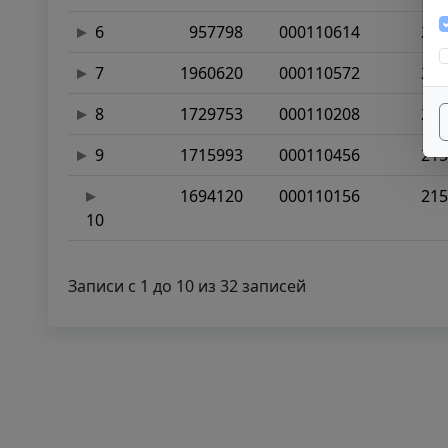
6
957798
000110614
248
7
1960620
000110572
225
8
1729753
000110208
219
9
1715993
000110456
215
1694120
000110156
215
10
Записи с 1 до 10 из 32 записей