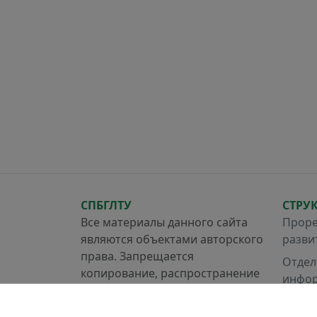
СПБГЛТУ
СТРУ
Все материалы данного сайта
Проре
являются объектами авторского
разви
права. Запрещается
Отдел
копирование, распространение
инфор
(в том числе путем копирования
систе
на другие сайты и ресурсы в