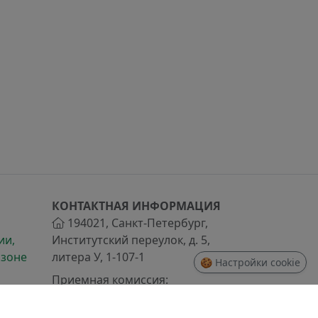
КОНТАКТНАЯ ИНФОРМАЦИЯ
194021
,
Санкт-Петербург
,
ии,
Институтский переулок, д. 5,
 зоне
литера У, 1-107-1
🍪 Настройки cookie
Приемная комиссия:
+7 (812) 217-92-97