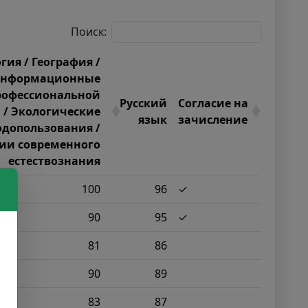
Поиск:
гия / География /
Информационные
профессиональной
Русский
Согласие на
 / Экологические
язык
зачисление
одопользования /
ии современного
естествознания
100
96
✓
90
95
✓
81
86
90
89
83
87