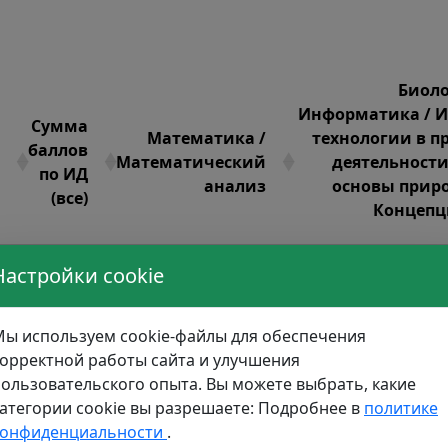
Биоло
Информатика / 
Сумма
Математика /
технологии в 
баллов
Математический
деятельности
по ИД
анализ
основы прир
(все)
Концепц
Настройки cookie
0
100
10
85
ы используем cookie-файлы для обеспечения
10
82
орректной работы сайта и улучшения
ользовательского опыта. Вы можете выбрать, какие
0
75
атегории cookie вы разрешаете: Подробнее в
политике
конфиденциальности
.
0
80