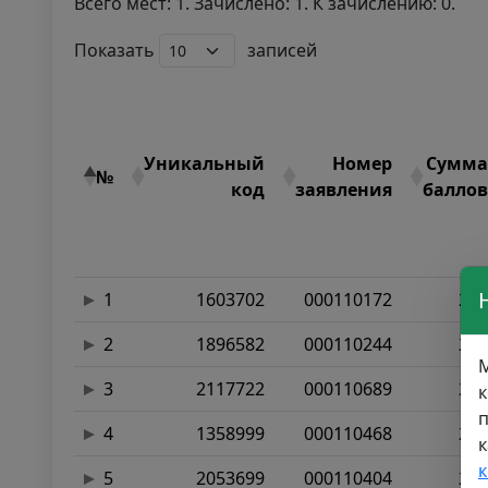
Всего мест: 1. Зачислено: 1. К зачислению: 0.
Показать
записей
Уникальный
Номер
Сумма
№
код
заявления
баллов
1
1603702
000110172
296
2
1896582
000110244
280
М
3
2117722
000110689
259
к
п
4
1358999
000110468
254
к
5
2053699
000110404
250