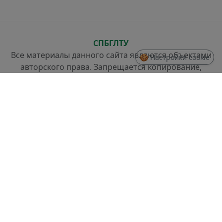
СПБГЛТУ
Все материалы данного сайта являются объектами
🍪 Настройки cookie
авторского права. Запрещается копирование,
распространение (в том числе путем копирования
на другие сайты и ресурсы в Интернете) или любое
иное использование информации и объектов без
предварительного согласия правообладателя.
СТРУКТУРА
Проректор по стратегическому развитию
Отдел разработки информационных систем и
системного администрирования
Отдел слаботочных систем и ремонта техники
ДОКУМЕНТЫ