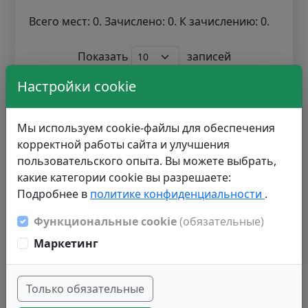
Всего мест: 0. Зачислено: 0. К зачислению: 0.
Показать
записей
Поиск:
Настройки cookie
Уникальный
Номер
№
Мы используем cookie-файлы для обеспечения
код
заявления
корректной работы сайта и улучшения
пользовательского опыта. Вы можете выбрать,
1
1786518
000109661
какие категории cookie вы разрешаете:
Подробнее в
политике конфиденциальности
.
Записи с 1 до 1 из 1 записей
Функциональные cookie
(обязательные)
1
Маркетинг
Только обязательные