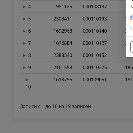
4
981125
000108137
236
5
2303411
000110193
213
6
1692968
000110140
213
7
1076884
000110127
202
8
2388340
000110152
195
9
2161558
000110375
186
1613756
000109651
181
10
Записи с 1 до 10 из 19 записей