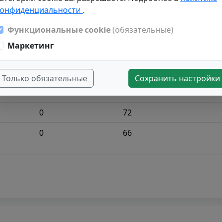
конфиденциальности
.
0
80
Функциональные cookie
(обязательные)
0
80
Маркетинг
3
55
10
65
Только обязательные
Сохранить настройки
0
45
0
72
0
66