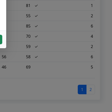
75
81
✓
1
78
55
✓
2
70
85
✓
6
57
70
✓
4
91
59
✓
2
56
58
✓
6
46
69
5
1
2