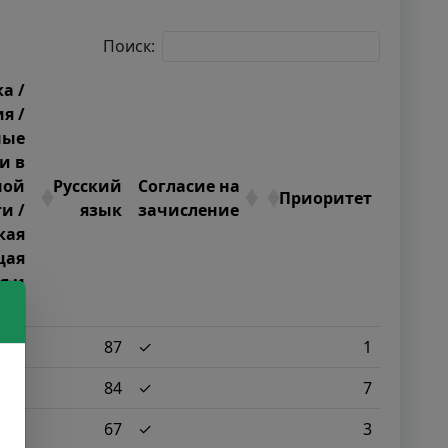
Поиск:
а /
я /
ные
и в
ной
Русский
Согласие на
Приоритет
и /
язык
зачисление
кая
щая
я и
мия
100
87
✓
1
100
84
✓
7
86
67
✓
3