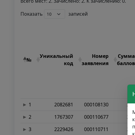
Всего мест: 2. Зачислено: 2. К зачислению: 0.
Показать
записей
Уникальный
Номер
Сумма
№
код
заявления
баллов
1
2082681
000108130
277
М
2
1767307
000110677
274
к
п
3
2229426
000110711
253
к