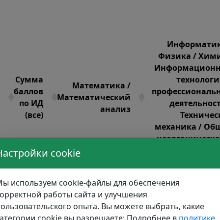
Информатик
Физика / Хими
Информацион
Сумма
технологи
Математика /
баллов
профессиональ
Математический
по ИД
деятельност
анализ
(все)
Техничес
механика / Об
неорганическа
органическая хи
Настройки cookie
0
90
ы используем cookie-файлы для обеспечения
10
80
орректной работы сайта и улучшения
ользовательского опыта. Вы можете выбрать, какие
0
100
атегории cookie вы разрешаете: Подробнее в
политике