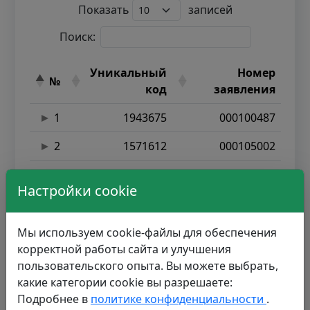
Показать
записей
Поиск:
Уникальный
Номер
№
код
заявления
1
1943675
000100487
2
1571612
000105002
3
1538020
000099461
Настройки cookie
4
2313774
000097113
5
2368738
000092770
Мы используем cookie-файлы для обеспечения
корректной работы сайта и улучшения
6
2082681
000110218
пользовательского опыта. Вы можете выбрать,
какие категории cookie вы разрешаете:
7
1915790
000099542
Подробнее в
политике конфиденциальности
.