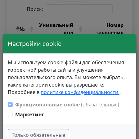
Поиск:
Уникальный
Номер
№
код
заявления
Настройки cookie
1
2044706
000107812
2
981125
000110324
Мы используем cookie-файлы для обеспечения
корректной работы сайта и улучшения
3
2138519
000110594
пользовательского опыта. Вы можете выбрать,
4
1070503
000109643
какие категории cookie вы разрешаете:
Подробнее в
политике конфиденциальности
.
Записи с 1 до 4 из 4 записей
Функциональные cookie
(обязательные)
Маркетинг
1
Только обязательные