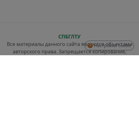
СПБГЛТУ
Все материалы данного сайта являются объектами
🍪 Настройки cookie
авторского права. Запрещается копирование,
распространение (в том числе путем копирования
на другие сайты и ресурсы в Интернете) или любое
иное использование информации и объектов без
предварительного согласия правообладателя.
СТРУКТУРА
Проректор по стратегическому развитию
Отдел разработки информационных систем и
системного администрирования
Отдел слаботочных систем и ремонта техники