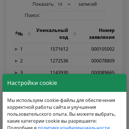
Показать
записей
Поиск:
Уникальный
Номер
№
код
заявления
1
1571612
000105002
2
1272536
000078809
3
1143930
000089665
Настройки cookie
4
2116296
000095453
5
1169461
000097923
Мы используем cookie-файлы для обеспечения
корректной работы сайта и улучшения
6
1487477
000064124
пользовательского опыта. Вы можете выбрать,
7
1257717
000068305
какие категории cookie вы разрешаете:
Подробнее в
политике конфиденциальности
.