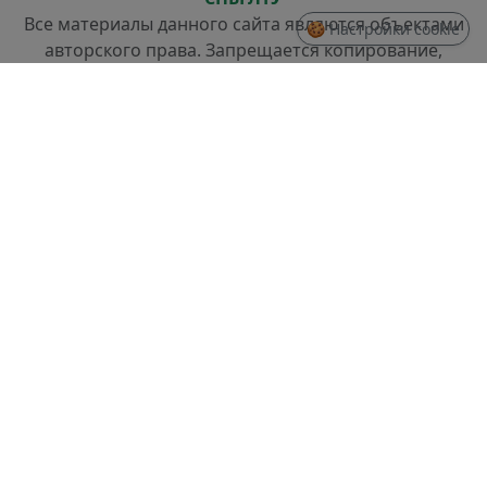
Все материалы данного сайта являются объектами
🍪 Настройки cookie
авторского права. Запрещается копирование,
распространение (в том числе путем копирования
на другие сайты и ресурсы в Интернете) или любое
иное использование информации и объектов без
предварительного согласия правообладателя.
СТРУКТУРА
Проректор по стратегическому развитию
Отдел разработки информационных систем и
системного администрирования
Отдел слаботочных систем и ремонта техники
ДОКУМЕНТЫ
Правила доступа и использования информации,
размещенной в доменной зоне spbftu.ru
Политика по обработке Персональных данных