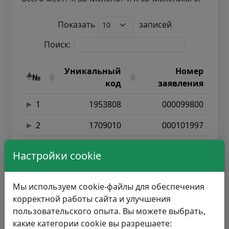
Показать
записей
Поиск:
Уникальный
Номер
№
код
заявления
1
1953808
000099800
2
1709010
000101997
3
2027688
000100501
Настройки cookie
4
1440166
000099536
Мы используем cookie-файлы для обеспечения
5
1691010
000100601
корректной работы сайта и улучшения
6
1000690
000110318
пользовательского опыта. Вы можете выбрать,
какие категории cookie вы разрешаете: