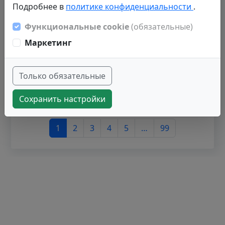
7
2368738
000092770
Подробнее в
политике конфиденциальности
.
8
2266104
000094210
Функциональные cookie
(обязательные)
9
1573742
000099613
Маркетинг
1143930
000089665
10
Только обязательные
Сохранить настройки
Записи с 1 до 10 из 982 записей
1
2
3
4
5
…
99