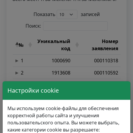
Показать
записей
Поиск:
Уникальный
Номер
№
код
заявления
1
1000690
000110318
2
1913608
000110592
3
2044706
000110256
Настройки cookie
4
2126017
000109653
Мы используем cookie-файлы для обеспечения
5
1948596
000110248
корректной работы сайта и улучшения
6
1137363
000110145
пользовательского опыта. Вы можете выбрать,
какие категории cookie вы разрешаете: