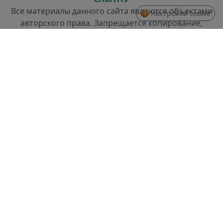
Все материалы данного сайта являются объектами
🍪 Настройки cookie
авторского права. Запрещается копирование,
распространение (в том числе путем копирования
на другие сайты и ресурсы в Интернете) или любое
иное использование информации и объектов без
предварительного согласия правообладателя.
СТРУКТУРА
Проректор по стратегическому развитию
Отдел разработки информационных систем и
системного администрирования
Отдел слаботочных систем и ремонта техники
ДОКУМЕНТЫ
Правила доступа и использования информации,
размещенной в доменной зоне spbftu.ru
Политика по обработке Персональных данных