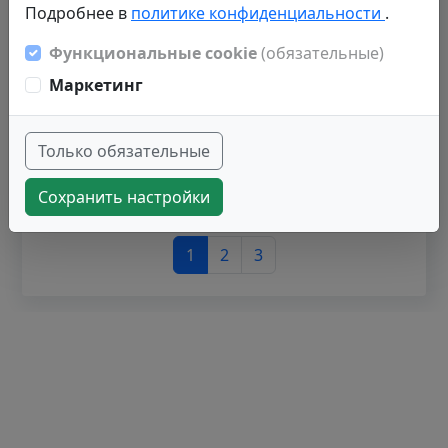
7
1975032
000110428
Подробнее в
политике конфиденциальности
.
8
1478648
000110476
Функциональные cookie
(обязательные)
9
1094664
000110348
Маркетинг
2161558
000110375
10
Только обязательные
Сохранить настройки
Записи с 1 до 10 из 21 записей
1
2
3