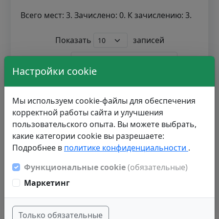
Всего мест: 3. Зачислено: 0. К зачислению: 3.
Показать
записей
Поиск:
Настройки cookie
Уникальный
Номер
№
код
заявления
Мы используем cookie-файлы для обеспечения
корректной работы сайта и улучшения
1
1357196
000069450
пользовательского опыта. Вы можете выбрать,
какие категории cookie вы разрешаете:
2
1081179
000100848
Подробнее в
политике конфиденциальности
.
Функциональные cookie
(обязательные)
Записи с 1 до 2 из 2 записей
Маркетинг
1
Только обязательные