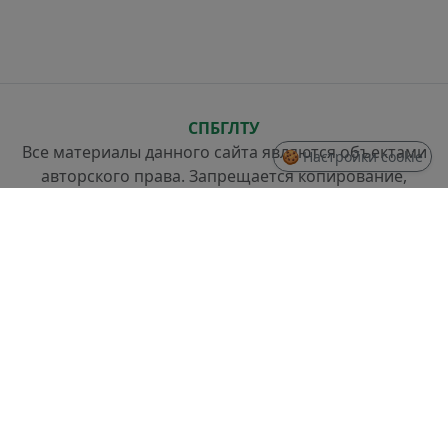
СПБГЛТУ
Все материалы данного сайта являются объектами
🍪 Настройки cookie
авторского права. Запрещается копирование,
распространение (в том числе путем копирования
на другие сайты и ресурсы в Интернете) или любое
иное использование информации и объектов без
предварительного согласия правообладателя.
СТРУКТУРА
Проректор по стратегическому развитию
Отдел разработки информационных систем и
системного администрирования
Отдел слаботочных систем и ремонта техники